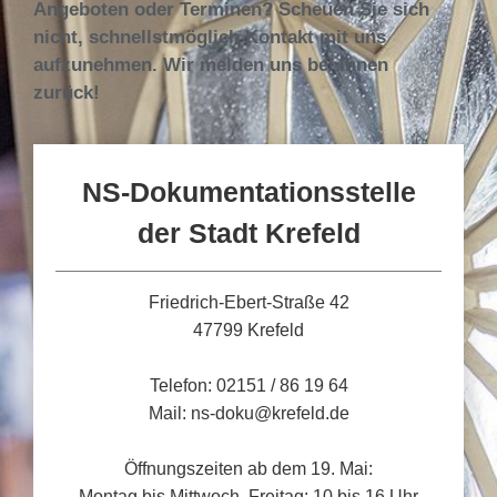
Angeboten oder Terminen? Scheuen Sie sich
nicht, schnellstmöglich Kontakt mit uns
aufzunehmen. Wir melden uns bei Ihnen
zurück!
NS-Dokumentationsstelle
der Stadt Krefeld
Friedrich-Ebert-Straße 42
47799 Krefeld
Telefon: 02151 / 86 19 64
Mail: ns-doku@krefeld.de
Öffnungszeiten ab dem 19. Mai:
Montag bis Mittwoch, Freitag: 10 bis 16 Uhr