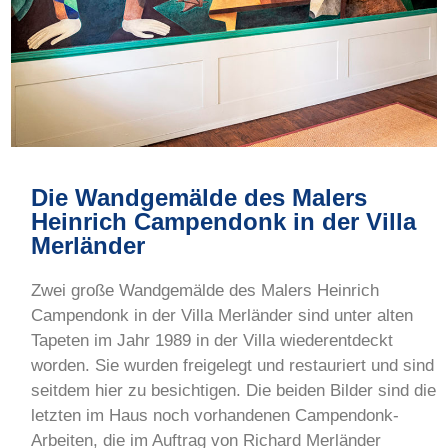
Hier mehr über den Verein erfahren!
Hier mehr über den Verein erfahren!
Hier mehr über den Verein erfahren!
Hier mehr über den Verein erfahren!
Hier mehr über den Verein erfahren!
Hier mehr über den Verein erfahren!
Hier mehr über den Verein erfahren!
Hier mehr über den Verein erfahren!
Hier mehr über den Verein erfahren!
Hier mehr über den Verein erfahren!
Hier mehr über den Verein erfahren!
Hier mehr über den Verein erfahren!
Die Wandgemälde des Malers
Heinrich Campendonk in der Villa
Merländer
Zwei große Wandgemälde des Malers Heinrich
Campendonk in der Villa Merländer sind unter alten
Tapeten im Jahr 1989 in der Villa wiederentdeckt
worden. Sie wurden freigelegt und restauriert und sind
seitdem hier zu besichtigen. Die beiden Bilder sind die
letzten im Haus noch vorhandenen Campendonk-
Arbeiten, die im Auftrag von Richard Merländer