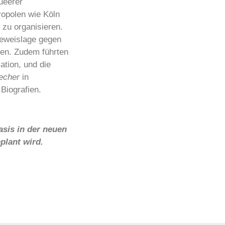
ueerer
opolen wie Köln
 zu organisieren.
Beweislage gegen
den. Zudem führten
ation, und die
echer
in
 Biografien.
asis in der neuen
plant wird.