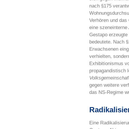
nach §175 verantw
Wohnungsdurchsuch
Verhören und das 
eine szeneinterne
Gestapo erzeugte 
bedeutete. Nach §
Erwachsenen eingi
verhielten, sonde
Exhibitionismus 
propagandistisch l
Volksgemeinschaf
gegen weitere ver
das NS-Regime wurd
Radikalisi
Eine Radikalisieru