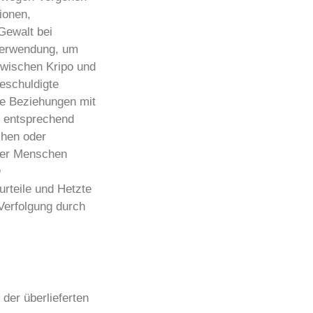
ionen,
Gewalt bei
 Verwendung, um
zwischen Kripo und
eschuldigte
he Beziehungen mit
g entsprechend
chen oder
rer Menschen
n
rteile und Hetzte
Verfolgung durch
der überlieferten