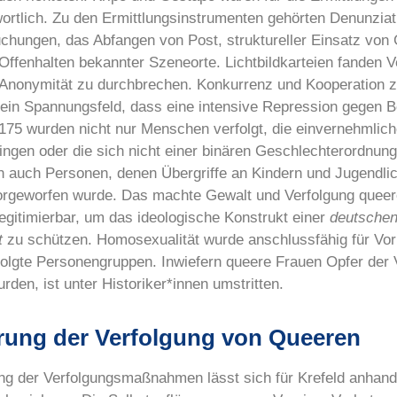
ortlich. Zu den Ermittlungsinstrumenten gehörten Denunziat
ungen, das Abfangen von Post, struktureller Einsatz von 
Offenhalten bekannter Szeneorte. Lichtbildkarteien fanden
 Anonymität zu durchbrechen. Konkurrenz und Kooperation 
ein Spannungsfeld, dass eine intensive Repression gegen B
175 wurden nicht nur Menschen verfolgt, die einvernehmlic
ngen oder die sich nicht einer binären Geschlechterordnun
rn auch Personen, denen Übergriffe an Kindern und Jugendli
vorgeworfen wurde. Das machte Gewalt und Verfolgung quee
egitimierbar, um das ideologische Konstrukt einer
deutsche
t
zu schützen. Homosexualität wurde anschlussfähig für Voru
folgte Personengruppen. Inwiefern queere Frauen Opfer der 
en, ist unter Historiker*innen umstritten.
erung der Verfolgung von Queeren
ng der Verfolgungsmaßnahmen lässt sich für Krefeld anhand 