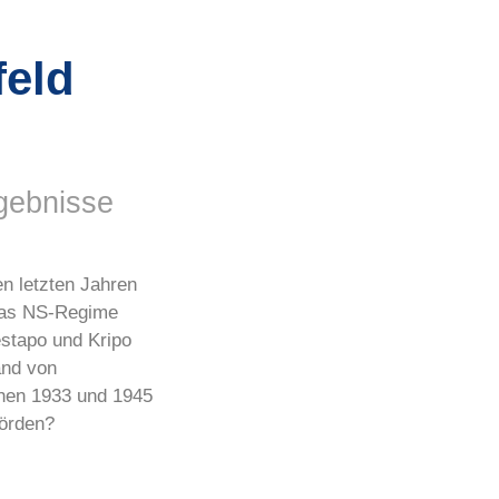
feld
rgebnisse
en letzten Jahren
 das NS-Regime
Gestapo und Kripo
and von
hen 1933 und 1945
hörden?