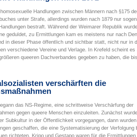
n homosexuelle Handlungen zwischen Männern nach §175 de
buches unter Strafe, allerdings wurden nach 1879 nur soge
 Handlungen bestraft. Während der Weimarer Republik wurde
ne geduldet, zu Ermittlungen kam es meistens nur nach Den
 in dieser Phase öffentlich und sichtbar statt, nicht nur in 
en verschiedene Vereine und Verlage. In Krefeld scheint es
größeren queeren Dachverbandes gegeben zu haben, die bi
lsozialisten verschärften die
nsmaßnahmen
egann das NS-Regime, eine schrittweise Verschärfung der
hmen gegen queere Menschen einzuleiten. Zunächst wurde
rer Subkultur in der Öffentlichkeit vorgegangen, dann wurde
ungen geschaffen, die eine Systematisierung der Verfolgung
duen richteten. Kripo und Gestapo waren für die Ermittlung