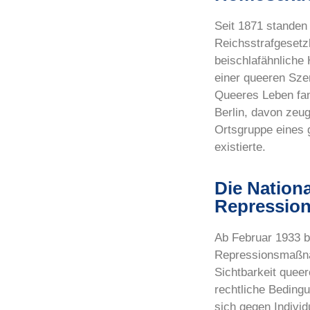
Seit 1871 stande
Reichsstrafgesetz
beischlafähnliche
einer queeren Sze
Queeres Leben fand
Berlin, davon zeug
Ortsgruppe eines 
existierte.
Die Nationa
Repressio
Ab Februar 1933 b
Repressionsmaßna
Sichtbarkeit quee
rechtliche Beding
sich gegen Indivi