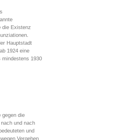
s
nannte
 die Existenz
unziationen.
der Hauptstadt
 ab 1924 eine
s mindestens 1930
 gegen die
n nach und nach
 bedeuteten und
en wegen Vergehen