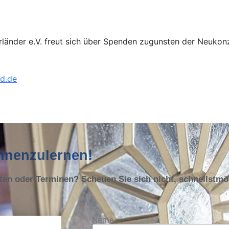
a Merländer e.V. freut sich über Spenden zugunsten der Neuk
d.de
ennenzulernen!
oten oder Terminen? Scheuen Sie sich nicht, schnellstm
Name