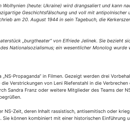
n Wolhynien (heute: Ukraine) wird drangsaliert und kann n
inzigartige Geschichtsfälschung und voll mit antipolnischer
rieb am 20. August 1944 in sein Tagebuch, die Kerkerszen
erstück „burgtheater“ von Elfriede Jelinek. Sie bezieht sic
 des Nationalsozialismus; ein wesentlicher Monolog wurde
„NS-Propaganda“ in Filmen. Gezeigt werden drei Vorbehalt
die Verstrickungen von Leni Riefenstahl in die Verbrechen
ch Sandra Franz oder weitere Mitglieder des Teams der NS-
 begrüßen.
 NS-Zeit, deren Inhalt rassistisch, antisemitisch oder krieg
. Sie können kombiniert mit einer historischen Einführung 