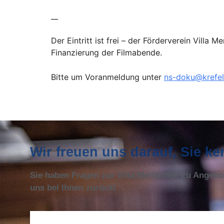
__
Der Eintritt ist frei – der Förderverein Vill
Finanzierung der Filmabende.
Bitte um Voranmeldung unter
ns-doku@krefel
Wir freuen uns darauf, Sie k
Sie haben Fragen zur Villa Merländer, zu Angeb
uns bei Ihnen zurück!