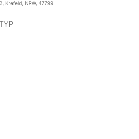
2, Krefeld, NRW, 47799
TYP
Office 365
Outlook Live