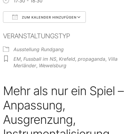
17:30 - 18:30
ZUM KALENDER HINZUFÜGEN
ICS herunterladen
Google Kalender
VERANSTALTUNGSTYP
Ausstellung
Rundgang
EM
,
Fussball im NS
,
Krefeld
,
propaganda
,
Villa
Merländer
,
Wewelsburg
Mehr als nur ein Spiel –
Anpassung,
Ausgrenzung,
Instrumentalisierung.