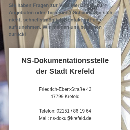
Sie haben Fragen zur Villa Merländer, zu
Angeboten oder Terminen? Scheuen Sie sich
nicht, schnellstmöglich Kontakt mit uns
aufzunehmen. Wir melden uns bei Ihnen
zurück!
NS-Dokumentationsstelle
der Stadt Krefeld
Friedrich-Ebert-Straße 42
47799 Krefeld
Telefon: 02151 / 86 19 64
Mail: ns-doku@krefeld.de