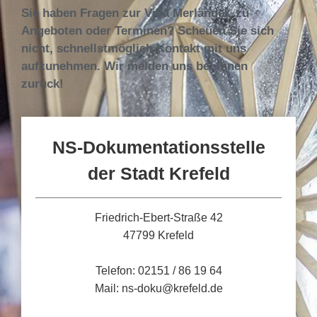
Sie haben Fragen zur Villa Merländer, zu
Angeboten oder Terminen? Scheuen Sie sich
nicht, schnellstmöglich Kontakt mit uns
aufzunehmen. Wir melden uns bei Ihnen
zurück!
NS-Dokumentationsstelle
der Stadt Krefeld
Friedrich-Ebert-Straße 42
47799 Krefeld
Telefon: 02151 / 86 19 64
Mail: ns-doku@krefeld.de