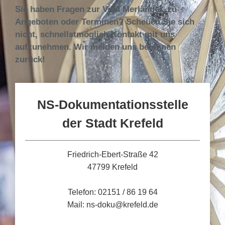
Sie haben Fragen zur Villa Merländer, zu
Angeboten oder Terminen? Scheuen Sie sich
nicht, schnellstmöglich Kontakt mit uns
aufzunehmen. Wir melden uns bei Ihnen
zurück!
NS-Dokumentationsstelle
der Stadt Krefeld
Friedrich-Ebert-Straße 42
47799 Krefeld
Telefon: 02151 / 86 19 64
Mail: ns-doku@krefeld.de