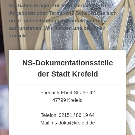
Sie haben Fragen zur Villa Merländer, zu
Angeboten oder Terminen? Scheuen Sie sich
nicht, schnellstmöglich Kontakt mit uns
aufzunehmen. Wir melden uns bei Ihnen
zurück!
NS-Dokumentationsstelle
der Stadt Krefeld
Friedrich-Ebert-Straße 42
47799 Krefeld
Telefon: 02151 / 86 19 64
Mail: ns-doku@krefeld.de