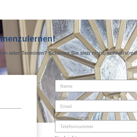
ennenzulernen!
oten oder Terminen? Scheuen Sie sich nicht, schnellstm
Name
Email
Telefonnummer