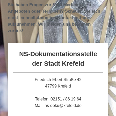
Sie haben Fragen zur Villa Merländer, zu
Angeboten oder Terminen? Scheuen Sie sich
nicht, schnellstmöglich Kontakt mit uns
aufzunehmen. Wir melden uns bei Ihnen
zurück!
NS-Dokumentationsstelle
der Stadt Krefeld
Friedrich-Ebert-Straße 42
47799 Krefeld
Telefon: 02151 / 86 19 64
Mail: ns-doku@krefeld.de