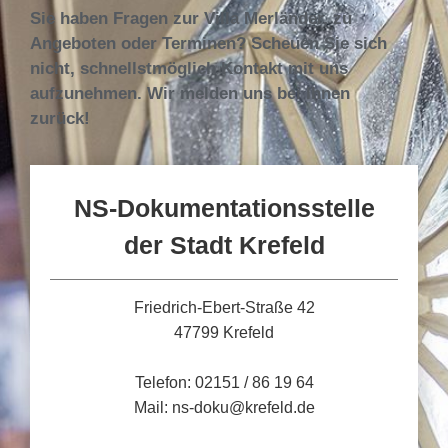
Sie haben Fragen zur Villa Merländer, zu
Angeboten oder Terminen? Scheuen Sie sich
nicht, schnellstmöglich Kontakt mit uns
aufzunehmen. Wir melden uns bei Ihnen
zurück!
NS-Dokumentationsstelle
der Stadt Krefeld
Friedrich-Ebert-Straße 42
47799 Krefeld
Telefon: 02151 / 86 19 64
Mail: ns-doku@krefeld.de