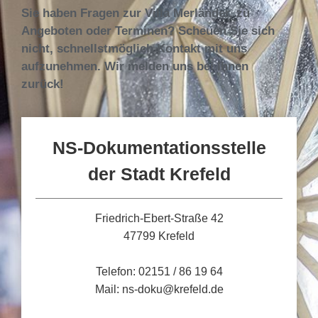
Sie haben Fragen zur Villa Merländer, zu
Angeboten oder Terminen? Scheuen Sie sich
nicht, schnellstmöglich Kontakt mit uns
aufzunehmen. Wir melden uns bei Ihnen
zurück!
NS-Dokumentationsstelle
der Stadt Krefeld
Friedrich-Ebert-Straße 42
47799 Krefeld
Telefon: 02151 / 86 19 64
Mail: ns-doku@krefeld.de