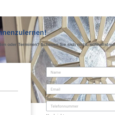
ennenzulernen!
oten oder Terminen? Scheuen Sie sich nicht, schnellstm
Name
Email
Telefonnummer