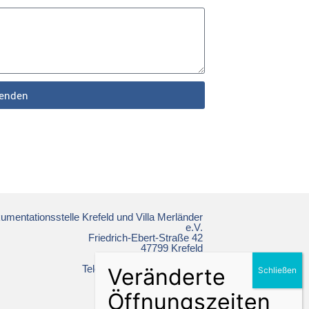
enden
mentationsstelle Krefeld und Villa Merländer
e.V.
Friedrich-Ebert-Straße 42
47799 Krefeld
Telefon: +49 2151 86 19 64
ns-doku@krefeld.de