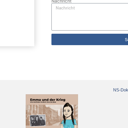
Nachricht
S
NS-Doku