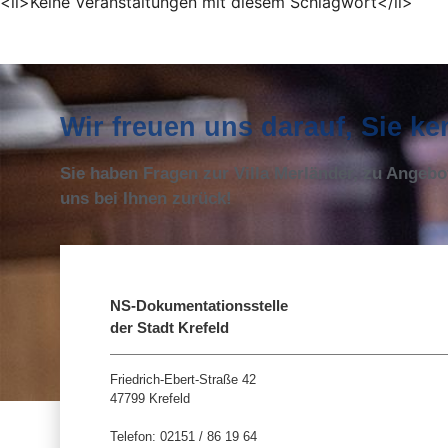
<li>Keine Veranstaltungen mit diesem Schlagwort</li>
Wir freuen uns darauf, Sie k
Sie haben Fragen zur Villa Merländer, zu Angeb
uns bei Ihnen zurück!
NS-Dokumentationsstelle
der Stadt Krefeld
Friedrich-Ebert-Straße 42
47799 Krefeld
Telefon: 02151 / 86 19 64