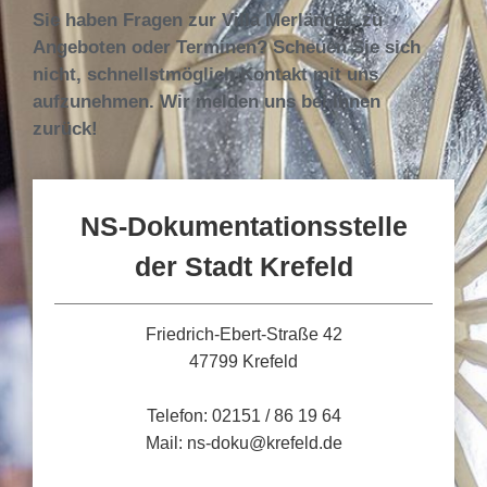
Sie haben Fragen zur Villa Merländer, zu
Angeboten oder Terminen? Scheuen Sie sich
nicht, schnellstmöglich Kontakt mit uns
aufzunehmen. Wir melden uns bei Ihnen
zurück!
NS-Dokumentationsstelle
der Stadt Krefeld
Friedrich-Ebert-Straße 42
47799 Krefeld
Telefon: 02151 / 86 19 64
Mail: ns-doku@krefeld.de