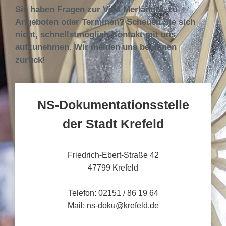
Sie haben Fragen zur Villa Merländer, zu
Angeboten oder Terminen? Scheuen Sie sich
nicht, schnellstmöglich Kontakt mit uns
aufzunehmen. Wir melden uns bei Ihnen
zurück!
NS-Dokumentationsstelle
der Stadt Krefeld
Friedrich-Ebert-Straße 42
47799 Krefeld
Telefon: 02151 / 86 19 64
Mail: ns-doku@krefeld.de