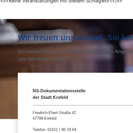
<li>Keine Veranstaltungen mit diesem Schlagwort</li>
Wir freuen uns darauf, Sie k
Sie haben Fragen zur Villa Merländer, zu Angeb
uns bei Ihnen zurück!
NS-Dokumentationsstelle
der Stadt Krefeld
Friedrich-Ebert-Straße 42
47799 Krefeld
Telefon: 02151 / 86 19 64