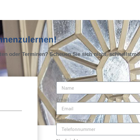
ennenzulernen!
oten oder Terminen? Scheuen Sie sich nicht, schnellstm
Name
Email
Telefonnummer