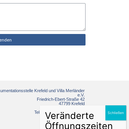
enden
mentationsstelle Krefeld und Villa Merländer
e.V.
Friedrich-Ebert-Straße 42
47799 Krefeld
Telefon: +49 2151 86 19 64
ns-doku@krefeld.de