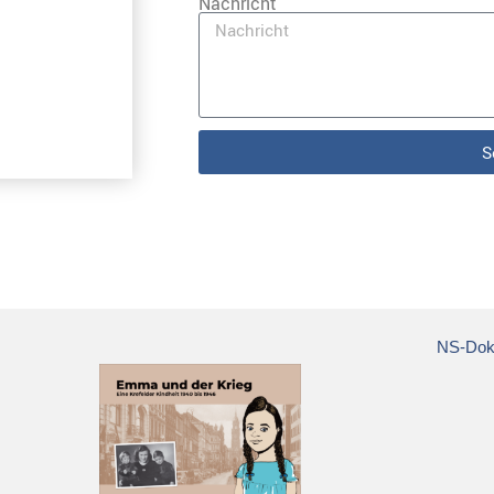
Nachricht
S
NS-Doku