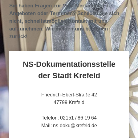
Sie haben Fragen zur Villa Merländer, zu
Angeboten oder Terminen? Scheuen Sie sich
nicht, schnellstmöglich Kontakt mit uns
aufzunehmen. Wir melden uns bei Ihnen
zurück!
NS-Dokumentationsstelle
der Stadt Krefeld
Friedrich-Ebert-Straße 42
47799 Krefeld
Telefon: 02151 / 86 19 64
Mail: ns-doku@krefeld.de