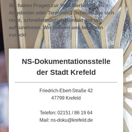
Sie haben Fragen zur Villa Merländer, zu
Angeboten oder Terminen? Scheuen Sie sich
nicht, schnellstmöglich Kontakt mit uns
aufzunehmen. Wir melden uns bei Ihnen
zurück!
NS-Dokumentationsstelle
der Stadt Krefeld
Friedrich-Ebert-Straße 42
47799 Krefeld
Telefon: 02151 / 86 19 64
Mail: ns-doku@krefeld.de