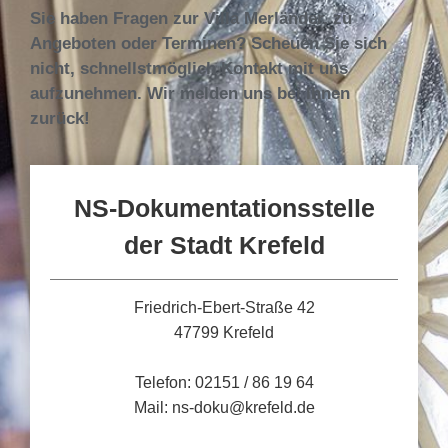
Sie haben Fragen zur Villa Merländer, zu
Angeboten oder Terminen? Scheuen Sie sich
nicht, schnellstmöglich Kontakt mit uns
aufzunehmen. Wir melden uns bei Ihnen
zurück!
NS-Dokumentationsstelle
der Stadt Krefeld
Friedrich-Ebert-Straße 42
47799 Krefeld
Telefon: 02151 / 86 19 64
Mail: ns-doku@krefeld.de