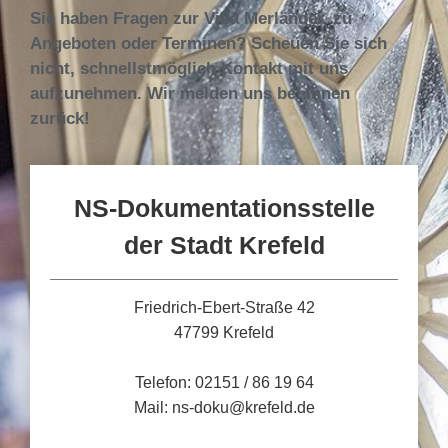
Sie haben Fragen zur Villa Merländer, zu
Angeboten oder Terminen? Scheuen Sie sich
nicht, schnellstmöglich Kontakt mit uns
aufzunehmen. Wir melden uns bei Ihnen
zurück!
NS-Dokumentationsstelle
der Stadt Krefeld
Friedrich-Ebert-Straße 42
47799 Krefeld
Telefon: 02151 / 86 19 64
Mail: ns-doku@krefeld.de