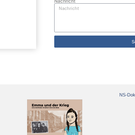
Nachricht
S
NS-Doku