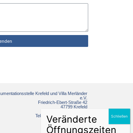
enden
mentationsstelle Krefeld und Villa Merländer
e.V.
Friedrich-Ebert-Straße 42
47799 Krefeld
Telefon: +49 2151 86 19 64
ns-doku@krefeld.de