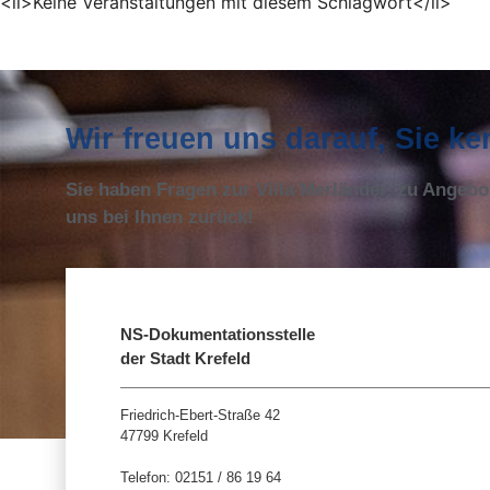
<li>Keine Veranstaltungen mit diesem Schlagwort</li>
Wir freuen uns darauf, Sie k
Sie haben Fragen zur Villa Merländer, zu Angeb
uns bei Ihnen zurück!
NS-Dokumentationsstelle
der Stadt Krefeld
Friedrich-Ebert-Straße 42
47799 Krefeld
Telefon: 02151 / 86 19 64