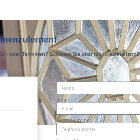
ennenzulernen!
oten oder Terminen? Scheuen Sie sich nicht, schnellstm
Name
Email
Telefonnummer