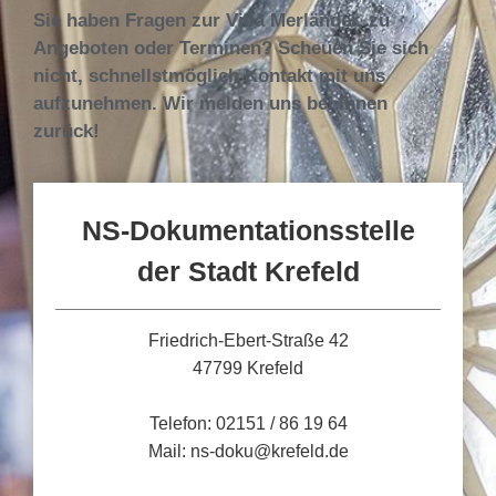
Sie haben Fragen zur Villa Merländer, zu
Angeboten oder Terminen? Scheuen Sie sich
nicht, schnellstmöglich Kontakt mit uns
aufzunehmen. Wir melden uns bei Ihnen
zurück!
NS-Dokumentationsstelle
der Stadt Krefeld
Friedrich-Ebert-Straße 42
47799 Krefeld
Telefon: 02151 / 86 19 64
Mail: ns-doku@krefeld.de