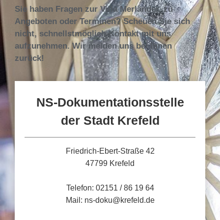
Sie haben Fragen zur Villa Merländer, zu
Angeboten oder Terminen? Scheuen Sie sich
nicht, schnellstmöglich Kontakt mit uns
aufzunehmen. Wir melden uns bei Ihnen
zurück!
NS-Dokumentationsstelle
der Stadt Krefeld
Friedrich-Ebert-Straße 42
47799 Krefeld
Telefon: 02151 / 86 19 64
Mail: ns-doku@krefeld.de