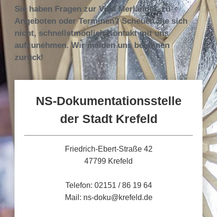
Sie haben Fragen zur Villa Merländer, zu
Angeboten oder Terminen? Scheuen Sie sich
nicht, schnellstmöglich Kontakt mit uns
aufzunehmen. Wir melden uns bei Ihnen
zurück!
NS-Dokumentationsstelle
der Stadt Krefeld
Friedrich-Ebert-Straße 42
47799 Krefeld
Telefon: 02151 / 86 19 64
Mail: ns-doku@krefeld.de