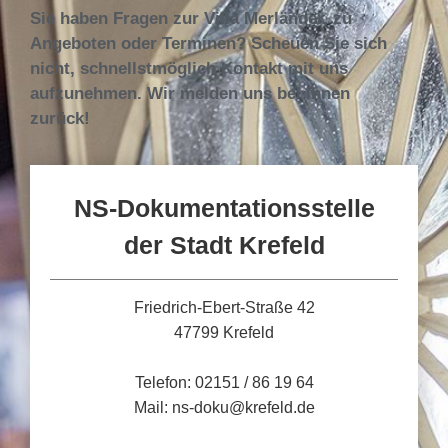
Sie haben Fragen zur Villa Merländer, zu
Angeboten oder Terminen? Scheuen Sie sich
nicht, schnellstmöglich Kontakt mit uns
aufzunehmen. Wir melden uns bei Ihnen
zurück!
NS-Dokumentationsstelle
der Stadt Krefeld
Friedrich-Ebert-Straße 42
47799 Krefeld
Telefon: 02151 / 86 19 64
Mail: ns-doku@krefeld.de