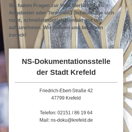
Sie haben Fragen zur Villa Merländer, zu
Angeboten oder Terminen? Scheuen Sie sich
nicht, schnellstmöglich Kontakt mit uns
aufzunehmen. Wir melden uns bei Ihnen
zurück!
NS-Dokumentationsstelle
der Stadt Krefeld
Friedrich-Ebert-Straße 42
47799 Krefeld
Telefon: 02151 / 86 19 64
Mail: ns-doku@krefeld.de