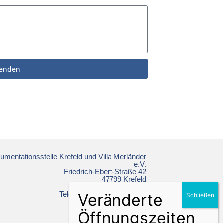
enden
mentationsstelle Krefeld und Villa Merländer
e.V.
Friedrich-Ebert-Straße 42
47799 Krefeld
Telefon: +49 2151 86 19 64
ns-doku@krefeld.de