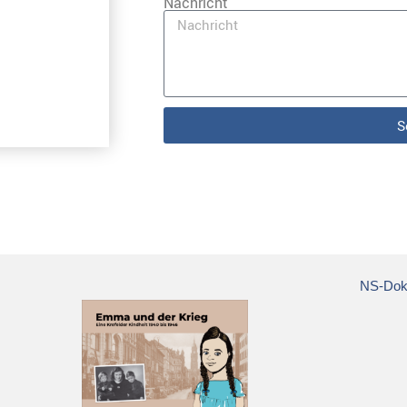
Nachricht
S
NS-Doku