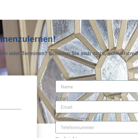
ennenzulernen!
oten oder Terminen? Scheuen Sie sich nicht, schnellstm
Name
Email
Telefonnummer