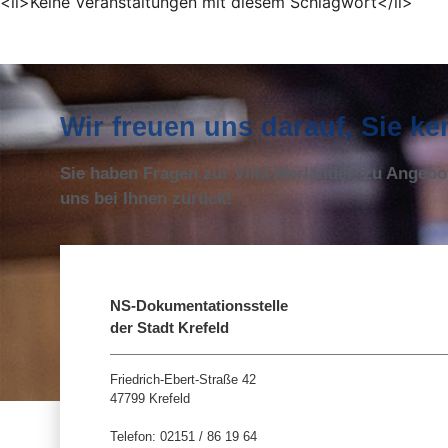
<li>Keine Veranstaltungen mit diesem Schlagwort</li>
Wir freuen uns darauf, Sie k
Sie haben Fragen zur Villa Merländer, zu Angeb
uns bei Ihnen zurück!
NS-Dokumentationsstelle
der Stadt Krefeld
Friedrich-Ebert-Straße 42
47799 Krefeld
Telefon: 02151 / 86 19 64