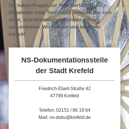
Sie haben Fragen zur Villa Merländer, zu
Angeboten oder Terminen? Scheuen Sie sich
nicht, schnellstmöglich Kontakt mit uns
aufzunehmen. Wir melden uns bei Ihnen
zurück!
NS-Dokumentationsstelle
der Stadt Krefeld
Friedrich-Ebert-Straße 42
47799 Krefeld
Telefon: 02151 / 86 19 64
Mail: ns-doku@krefeld.de