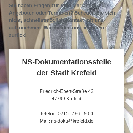
Sie haben Fragen zur Villa Merländer, zu
Angeboten oder Terminen? Scheuen Sie sich
nicht, schnellstmöglich Kontakt mit uns
aufzunehmen. Wir melden uns bei Ihnen
zurück!
NS-Dokumentationsstelle
der Stadt Krefeld
Friedrich-Ebert-Straße 42
47799 Krefeld
Telefon: 02151 / 86 19 64
Mail: ns-doku@krefeld.de