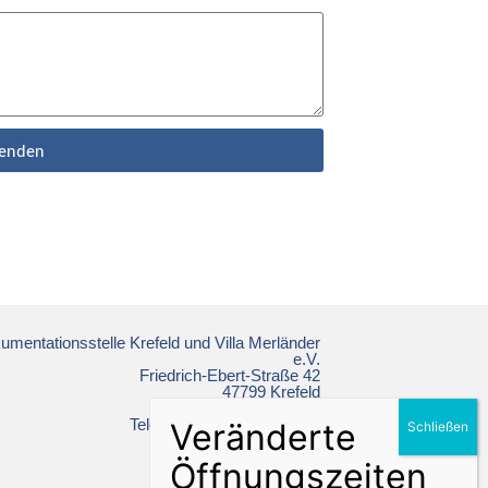
enden
mentationsstelle Krefeld und Villa Merländer
e.V.
Friedrich-Ebert-Straße 42
47799 Krefeld
Telefon: +49 2151 86 19 64
ns-doku@krefeld.de