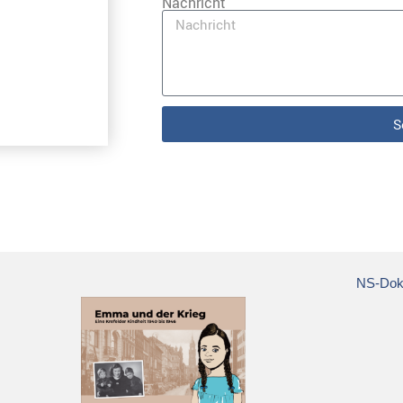
Nachricht
S
NS-Doku