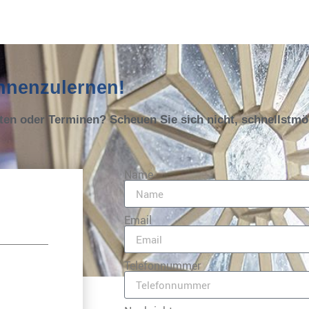
ennenzulernen!
oten oder Terminen? Scheuen Sie sich nicht, schnellstm
Name
Email
Telefonnummer