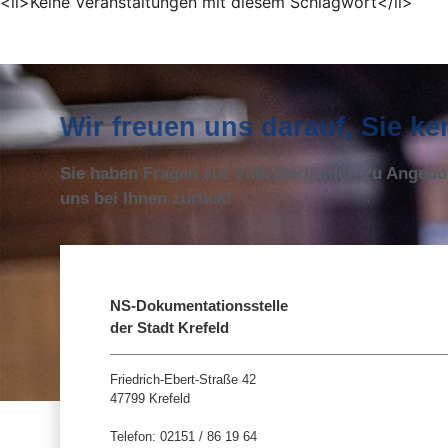
<li>Keine Veranstaltungen mit diesem Schlagwort</li>
Wir freuen uns darauf, Sie k
Sie haben Fragen zur Villa Merländer, zu Angeb
uns bei Ihnen zurück!
NS-Dokumentationsstelle
der Stadt Krefeld
Friedrich-Ebert-Straße 42
47799 Krefeld
Telefon: 02151 / 86 19 64