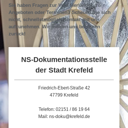
Sie haben Fragen zur Villa Merländer, zu
Angeboten oder Terminen? Scheuen Sie sich
nicht, schnellstmöglich Kontakt mit uns
aufzunehmen. Wir melden uns bei Ihnen
zurück!
NS-Dokumentationsstelle
der Stadt Krefeld
Friedrich-Ebert-Straße 42
47799 Krefeld
Telefon: 02151 / 86 19 64
Mail: ns-doku@krefeld.de