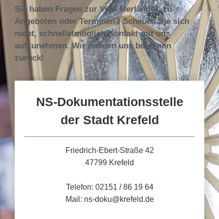
Sie haben Fragen zur Villa Merländer, zu
Angeboten oder Terminen? Scheuen Sie sich
nicht, schnellstmöglich Kontakt mit uns
aufzunehmen. Wir melden uns bei Ihnen
zurück!
NS-Dokumentationsstelle
der Stadt Krefeld
Friedrich-Ebert-Straße 42
47799 Krefeld
Telefon: 02151 / 86 19 64
Mail: ns-doku@krefeld.de