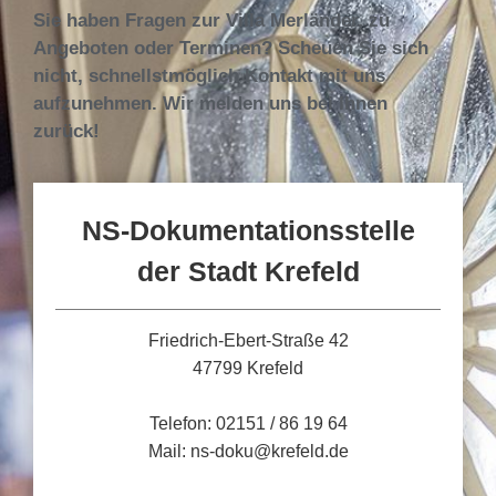
Sie haben Fragen zur Villa Merländer, zu
Angeboten oder Terminen? Scheuen Sie sich
nicht, schnellstmöglich Kontakt mit uns
aufzunehmen. Wir melden uns bei Ihnen
zurück!
NS-Dokumentationsstelle
der Stadt Krefeld
Friedrich-Ebert-Straße 42
47799 Krefeld
Telefon: 02151 / 86 19 64
Mail: ns-doku@krefeld.de