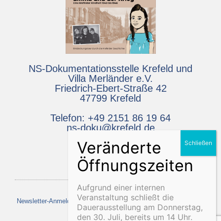
NS-Dokumentationsstelle Krefeld und
Villa Merländer e.V.
Friedrich-Ebert-Straße 42
47799 Krefeld
Telefon: +49 2151 86 19 64
ns-doku@krefeld.de
Aufgrund einer internen
Veranstaltung schließt die
Newsletter-Anmeldung
Projekt MEMOO
Media
Kontakt
Dauerausstellung am Donnerstag,
den 30. Juli, bereits um 14 Uhr.