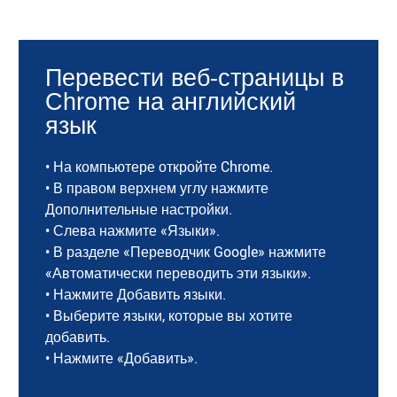
Перевести веб-страницы в
Chrome на английский
язык
• На компьютере откройте Chrome.
• В правом верхнем углу нажмите
Дополнительные настройки.
• Слева нажмите «Языки».
• В разделе «Переводчик Google» нажмите
«Автоматически переводить эти языки».
• Нажмите Добавить языки.
• Выберите языки, которые вы хотите
добавить.
• Нажмите «Добавить».