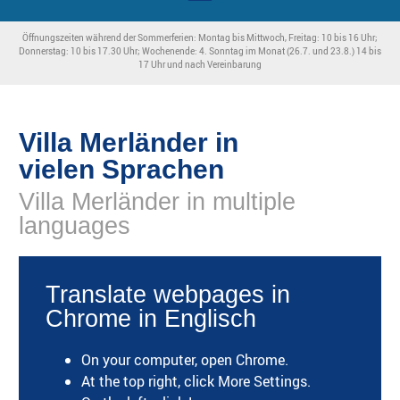
Öffnungszeiten während der Sommerferien: Montag bis Mittwoch, Freitag: 10 bis 16 Uhr;
Donnerstag: 10 bis 17.30 Uhr; Wochenende: 4. Sonntag im Monat (26.7. und 23.8.) 14 bis
17 Uhr und nach Vereinbarung
Villa Merländer in
vielen Sprachen
Villa Merländer in multiple
languages
Translate webpages in
Chrome in Englisch
On your computer, open Chrome.
At the top right, click More Settings.