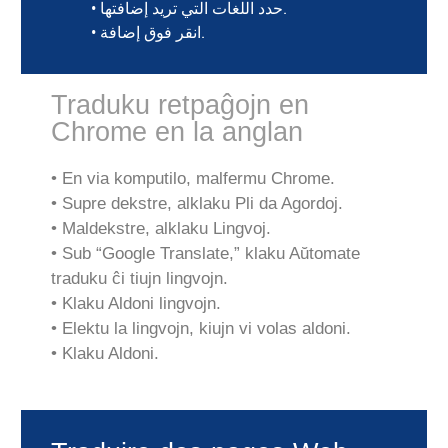
• حدد اللغات التي تريد إضافتها.
• انقر فوق إضافة.
Traduku retpaĝojn en
Chrome en la anglan
• En via komputilo, malfermu Chrome.
• Supre dekstre, alklaku Pli da Agordoj.
• Maldekstre, alklaku Lingvoj.
• Sub “Google Translate,” klaku Aŭtomate
traduku ĉi tiujn lingvojn.
• Klaku Aldoni lingvojn.
• Elektu la lingvojn, kiujn vi volas aldoni.
• Klaku Aldoni.