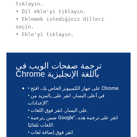
tıklayın.

• Dil ekle'yi tıklayın.

• Eklemek istediğiniz dilleri 
seçin.

• Ekle'yi tıklayın.
ترجمة صفحات الويب في
Chrome باللغة الإنجليزية
• على جهاز الكمبيوتر الخاص بك، افتح Chrome.
• في أعلى اليسار، انقر على „المزيد من
الإعدادات“.
• على اليسار، انقر فوق اللغات.
• ضمن „ترجمة Google“، انقر على ترجمة هذه
اللغات تلقائيًا.
• انقر فوق إضافة لغات.