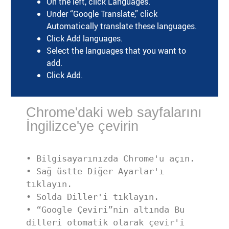
On the left, click Languages.
Under “Google Translate,” click
Automatically translate these languages.
Click Add languages.
Select the languages that you want to
add.
Click Add.
Chrome'daki web sayfalarını
İngilizce'ye çevirin
• Bilgisayarınızda Chrome'u açın.

• Sağ üstte Diğer Ayarlar'ı 
tıklayın.

• Solda Diller'i tıklayın.

• “Google Çeviri”nin altında Bu 
dilleri otomatik olarak çevir'i 