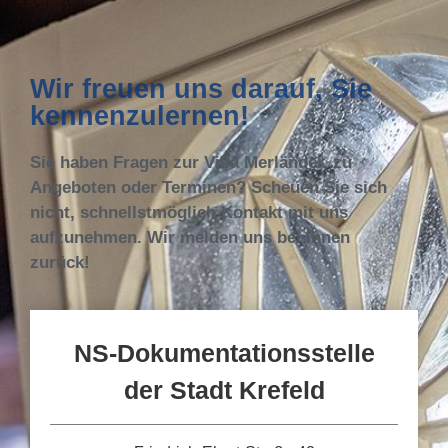
Wir freuen uns darauf, Sie
kennenzulernen!
Sie haben Fragen zur Villa Merländer, zu
Angeboten oder Terminen? Scheuen Sie sich
nicht, schnellstmöglich Kontakt mit uns
aufzunehmen. Wir melden uns bei Ihnen
zurück!
NS-Dokumentationsstelle
der Stadt Krefeld