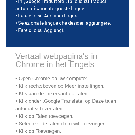
• In „Google Traduttore“, fai clic su Traduci
automaticamente queste lingue.
• Fare clic su Aggiungi lingue.
• Seleziona le lingue che desideri aggiungere.
• Fare clic su Aggiungi.
Vertaal webpagina's in
Chrome in het Engels
• Open Chrome op uw computer.
• Klik rechtsboven op Meer instellingen.
• Klik aan de linkerkant op Talen.
• Klik onder ‚Google Translate‘ op Deze talen
automatisch vertalen.
• Klik op Talen toevoegen.
• Selecteer de talen die u wilt toevoegen.
• Klik op Toevoegen.