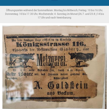
Öffnungszeiten während der Sommerferien: Montag bis Mittwoch, Freitag: 10 bis 16 Uhr;
Donnerstag: 10 bis 17.30 Uhr; Wochenende: 4. Sonntag im Monat (26.7. und 23.8.) 14 bis
17 Uhr und nach Vereinbarung