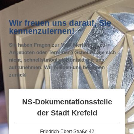
Wir freuen uns darauf, Sie
kennenzulernen!
Sie haben Fragen zur Villa Merländer, zu
Angeboten oder Terminen? Scheuen Sie sich
nicht, schnellstmöglich Kontakt mit uns
aufzunehmen. Wir melden uns bei Ihnen
zurück!
NS-Dokumentationsstelle
der Stadt Krefeld
Friedrich-Ebert-Straße 42