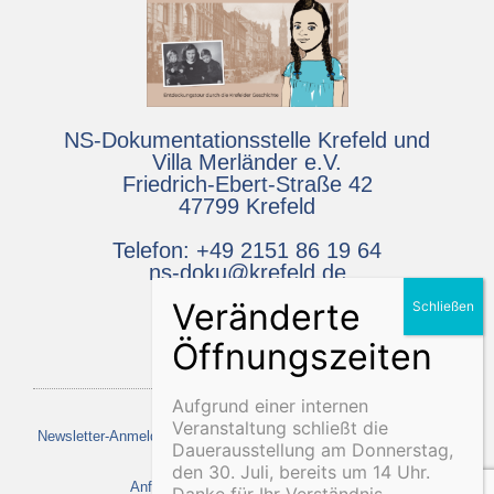
NS-Dokumentationsstelle Krefeld und
Villa Merländer e.V.
Friedrich-Ebert-Straße 42
47799 Krefeld
Telefon: +49 2151 86 19 64
ns-doku@krefeld.de
Aufgrund einer internen
Veranstaltung schließt die
Newsletter-Anmeldung
Projekt MEMOO
Media
Kontakt
Dauerausstellung am Donnerstag,
den 30. Juli, bereits um 14 Uhr.
Anfahrt
Impressum
Datenschutz
Danke für Ihr Verständnis.