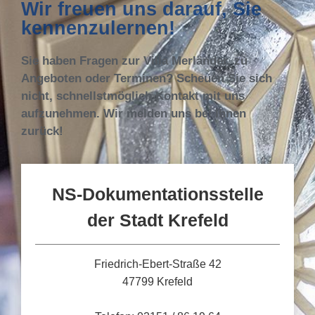
Wir freuen uns darauf, Sie
kennenzulernen!
Sie haben Fragen zur Villa Merländer, zu
Angeboten oder Terminen? Scheuen Sie sich
nicht, schnellstmöglich Kontakt mit uns
aufzunehmen. Wir melden uns bei Ihnen
zurück!
NS-Dokumentationsstelle
der Stadt Krefeld
Friedrich-Ebert-Straße 42
47799 Krefeld