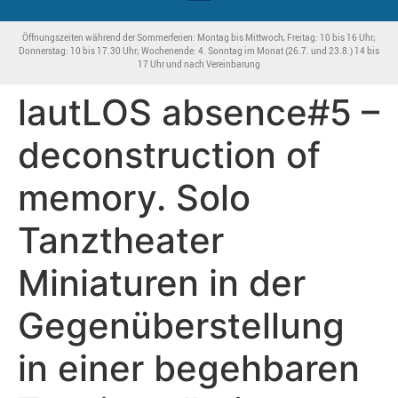
Öffnungszeiten während der Sommerferien: Montag bis Mittwoch, Freitag: 10 bis 16 Uhr;
Donnerstag: 10 bis 17.30 Uhr; Wochenende: 4. Sonntag im Monat (26.7. und 23.8.) 14 bis
17 Uhr und nach Vereinbarung
lautLOS absence#5 –
deconstruction of
memory. Solo
Tanztheater
Miniaturen in der
Gegenüberstellung
in einer begehbaren