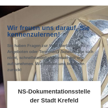
Wir freuen uns darauf, Sie
kennenzulernen!
Sie haben Fragen zur Villa Merländer, zu
Angeboten oder Terminen? Scheuen Sie sich
nicht, schnellstmöglich Kontakt mit uns
aufzunehmen. Wir melden uns bei Ihnen
zurück!
NS-Dokumentationsstelle
der Stadt Krefeld