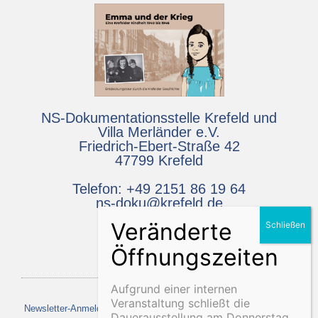
NS-Dokumentationsstelle Krefeld und
Villa Merländer e.V.
Friedrich-Ebert-Straße 42
47799 Krefeld
Telefon: +49 2151 86 19 64
ns-doku@krefeld.de
Aufgrund einer internen
Veranstaltung schließt die
Newsletter-Anmeldung
Projekt MEMOO
Media
Kontakt
Dauerausstellung am Donnerstag,