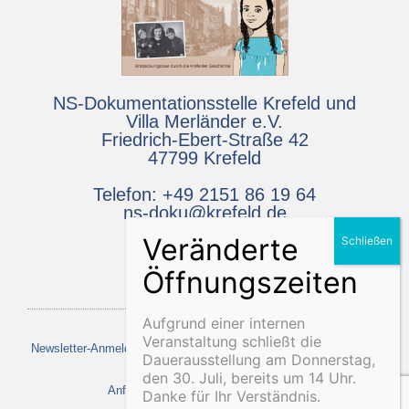
NS-Dokumentationsstelle Krefeld und
Villa Merländer e.V.
Friedrich-Ebert-Straße 42
47799 Krefeld
Telefon: +49 2151 86 19 64
ns-doku@krefeld.de
Aufgrund einer internen
Veranstaltung schließt die
Newsletter-Anmeldung
Projekt MEMOO
Media
Kontakt
Dauerausstellung am Donnerstag,
den 30. Juli, bereits um 14 Uhr.
Anfahrt
Impressum
Datenschutz
Danke für Ihr Verständnis.