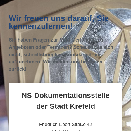
Wir freuen uns darauf, Sie
kennenzulernen!
Sie haben Fragen zur Villa Merländer, zu
Angeboten oder Terminen? Scheuen Sie sich
nicht, schnellstmöglich Kontakt mit uns
aufzunehmen. Wir melden uns bei Ihnen
zurück!
NS-Dokumentationsstelle
der Stadt Krefeld
Friedrich-Ebert-Straße 42