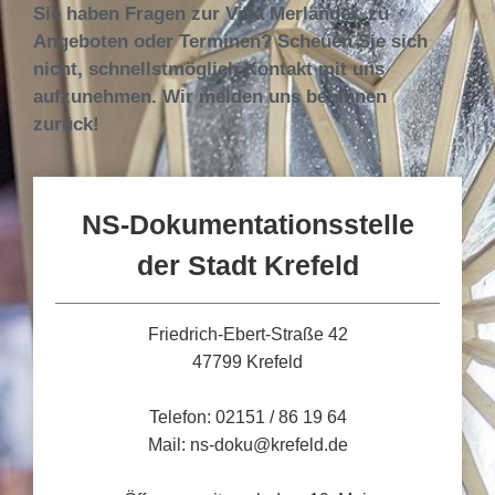
Sie haben Fragen zur Villa Merländer, zu
Angeboten oder Terminen? Scheuen Sie sich
nicht, schnellstmöglich Kontakt mit uns
aufzunehmen. Wir melden uns bei Ihnen
zurück!
NS-Dokumentationsstelle
der Stadt Krefeld
Friedrich-Ebert-Straße 42
47799 Krefeld
Telefon: 02151 / 86 19 64
Mail: ns-doku@krefeld.de