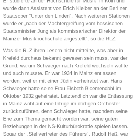
Er studierte an der Hochschule für Musik in Köln und
wurde dann Assistent von Erich Kleiber an der Berliner
Staatsoper “Unter den Linden“. Nach weiteren Stationen
wurde er „nach der Machtergreifung vom hessischen
Staatsminister Jung als kommissarischer Direktor der
Mainzer Musikhochschule angestellt“, so die RLZ.
Was die RLZ ihren Lesern nicht mitteilte, was aber in
Krefeld durchaus bekannt gewesen sein muss, war der
Grund, warum Schwieger nach Krefeld wechseln wollte
und auch musste. Er war 1934 in Mainz entlassen
worden, weil er mit einer Jüdin verheiratet war. Hans
Schwieger hatte seine Frau Elsbeth Bloemendahl im
Oktober 1932 geheiratet. Letztendlich war die Entlassung
in Mainz wohl auf eine Intrige im dortigen Orchester
zurückzuführen, denn Schwieger hatte, nachdem seine
Ehe zum Thema gemacht worden war, seine guten
Beziehungen in der NS-Kulturbürokratie spielen lassen.
Sogar der „Stellvertreter des Führers“, Rudolf Heß, war