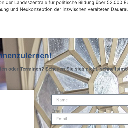
on der Landeszentrale für politische Bildung über 52.000 E
anung und Neukonzeption der inzwischen veralteten Dauerau
ennenzulernen!
oten oder Terminen? Scheuen Sie sich nicht, schnellstm
Name
Email