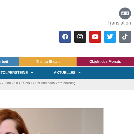
Translation
rbeit
Thema Shoah
Objekt des Monats
STOLPERSTEINE
AKTUELLES
7. und 23.8.) 14 bis 17 Uhr und nach Vereinbarung