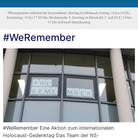
Öffnungszeiten während der Sommerferien: Montag bis Mittwoch, Freitag: 10 bis 16 Uhr;
Donnerstag: 10 bis 17.30 Uhr; Wochenende: 4. Sonntag im Monat (26.7. und 23.8.) 14 bis
17 Uhr und nach Vereinbarung
#WeRemember
#WeRemember Eine Aktion zum internationalen
Holocaust-Gedenktag Das Team der NS-