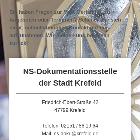
Sie haben Fragen zur Villa Merländer, zu
Angeboten oder Terminen? Scheuen Sie sich
nicht, schnellstmöglich Kontakt mit uns
aufzunehmen. Wir melden uns bei Ihnen
zurück!
NS-Dokumentationsstelle
der Stadt Krefeld
Friedrich-Ebert-Straße 42
47799 Krefeld
Telefon: 02151 / 86 19 64
Mail: ns-doku@krefeld.de