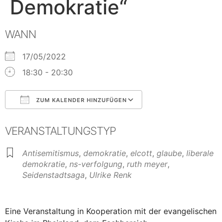
Demokratie“
WANN
17/05/2022
18:30 - 20:30
ZUM KALENDER HINZUFÜGEN
ICS herunterladen
Google Kalender
VERANSTALTUNGSTYP
Antisemitismus
,
demokratie
,
elcott
,
glaube
,
liberale
demokratie
,
ns-verfolgung
,
ruth meyer
,
Seidenstadtsaga
,
Ulrike Renk
Eine Veranstaltung in Kooperation mit der evangelischen