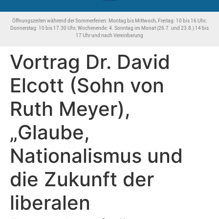
Öffnungszeiten während der Sommerferien: Montag bis Mittwoch, Freitag: 10 bis 16 Uhr;
Donnerstag: 10 bis 17.30 Uhr; Wochenende: 4. Sonntag im Monat (26.7. und 23.8.) 14 bis
17 Uhr und nach Vereinbarung
Vortrag Dr. David
Elcott (Sohn von
Ruth Meyer),
„Glaube,
Nationalismus und
die Zukunft der
liberalen