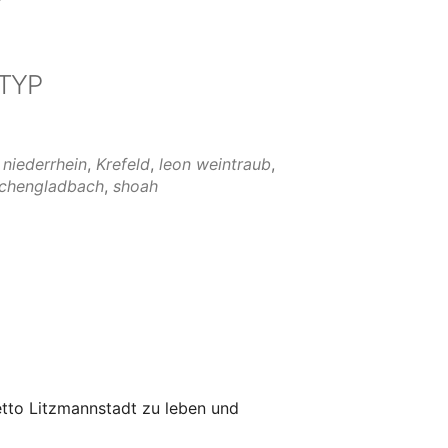
TYP
 niederrhein
,
Krefeld
,
leon weintraub
,
chengladbach
,
shoah
Office 365
Outlook Live
tto Litzmannstadt zu leben und