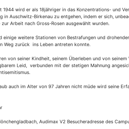
 1944 wird er als 18jähriger in das Konzentrations- und V
g in Auschwitz-Birkenau zu entgehen, indem er sich, unbea
e zur Arbeit nach Gross-Rosen ausgewählt wurden.
 einige weitere Stationen von Bestrafungen und drohender
nen Weg zurück ins Leben antreten konnte.
hren von seiner Kindheit, seinem Überleben und von seinem 
gbarem Leid, verbunden mit der stetigen Mahnung angesi
ntisemitismus.
raub auch im Alter von 97 Jahren nicht müde wird seine Er
r
 Mönchengladbach, Audimax V2 Besucheradresse des Camp