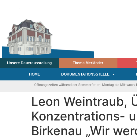
Unsere Dauerausstellung
Thema Merländer
HOME
DOKUMENTATIONSSTELLE
Öffnungszeiten während der Sommerferien: Montag bis Mittwoch, Fre
Leon Weintraub, 
Konzentrations- 
Birkenau „Wir wer