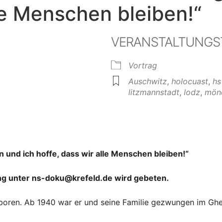
lle Menschen bleiben!“
VERANSTALTUNGS
Vortrag
Auschwitz
,
holocuast
,
hs
litzmannstadt
,
lodz
,
mön
e Kalender
iCalendar
 und ich hoffe, dass wir alle Menschen bleiben!“
ung unter ns-doku@krefeld.de wird gebeten.
oren. Ab 1940 war er und seine Familie gezwungen im Ghe