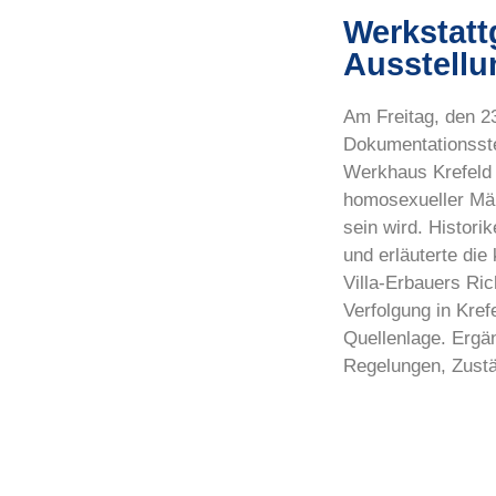
Werkstat
Ausstell
Am Freitag, den 2
Dokumentationsstel
Werkhaus Krefeld 
homosexueller Män
sein wird. Histor
und erläuterte di
Villa-Erbauers Ri
Verfolgung in Kre
Quellenlage. Ergän
Regelungen, Zustä