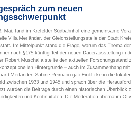
tgespräch zum neuen
ungsschwerpunkt
3. Mai, fand im Krefelder Südbahnhof eine gemeinsame Vera
le Villa Merländer, der Gleichstellungsstelle der Stadt Kref
statt. Im Mittelpunkt stand die Frage, warum das Thema der
ner nach §175 künftig Teil der neuen Dauerausstellung in de
iker Robert Muschalla stellte den aktuellen Forschungsstan
e konzeptionellen Hintergründe – auch im Zusammenhang mit 
chard Merländer. Sabine Reimann gab Einblicke in die lokal
feld zwischen 1933 und 1945 und sprach über die Herausfor
zt wurden die Beiträge durch einen historischen Überblick 
ndigkeiten und Kontinuitäten. Die Moderation übernahm Oliv