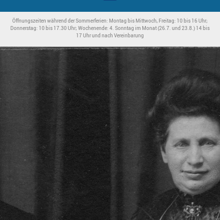
Öffnungszeiten während der Sommerferien: Montag bis Mittwoch, Freitag: 10 bis 16 Uhr;
Donnerstag: 10 bis 17.30 Uhr; Wochenende: 4. Sonntag im Monat (26.7. und 23.8.) 14 bis
17 Uhr und nach Vereinbarung