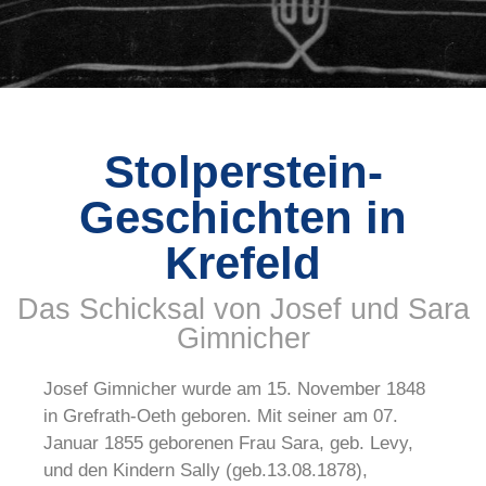
Josef
Stolperstein-
und Sara
Geschichten in
Gimnicher
Krefeld
Das Schicksal von Josef und Sara
Gartenstraße 61
Gimnicher
Josef Gimnicher wurde am 15. November 1848
in Grefrath-Oeth geboren. Mit seiner am 07.
Januar 1855 geborenen Frau Sara, geb. Levy,
und den Kindern Sally (geb.13.08.1878),