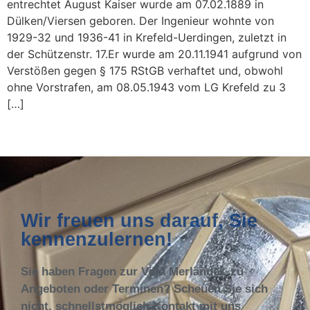
entrechtet August Kaiser wurde am 07.02.1889 in
Dülken/Viersen geboren. Der Ingenieur wohnte von
1929-32 und 1936-41 in Krefeld-Uerdingen, zuletzt in
der Schützenstr. 17.Er wurde am 20.11.1941 aufgrund von
Verstößen gegen § 175 RStGB verhaftet und, obwohl
ohne Vorstrafen, am 08.05.1943 vom LG Krefeld zu 3
[…]
Wir freuen uns darauf, Sie
kennenzulernen!
Sie haben Fragen zur Villa Merländer, zu
Angeboten oder Terminen? Scheuen Sie sich
nicht, schnellstmöglich Kontakt mit uns