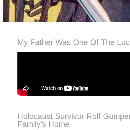
My Father Was One Of The Lu
Holocaust Survivor Rolf Gompe
Family's Home