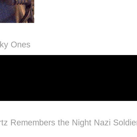
cky Ones
rtz Remembers the Night Nazi Soldie