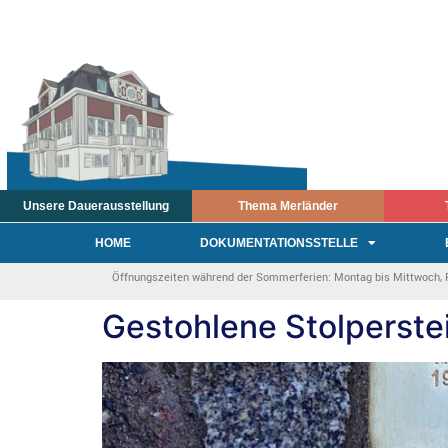
Unsere Dauerausstellung
Thema Merländer
HOME
DOKUMENTATIONSSTELLE
Öffnungszeiten während der Sommerferien: Montag bis Mittwoch, Fre
Gestohlene Stolperstei